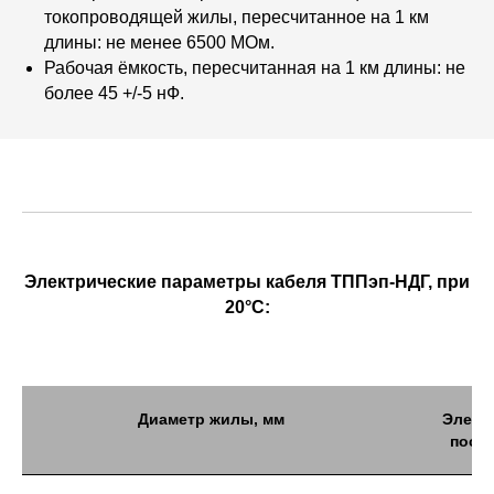
токопроводящей жилы, пересчитанное на 1 км
длины:
не менее 6500 МОм.
Рабочая ёмкость, пересчитанная на 1 км длины:
не
более 45 +/-5 нФ.
Электрические параметры кабеля ТППэп-НДГ, при
20°C:
Диаметр жилы, мм
Элект
посто